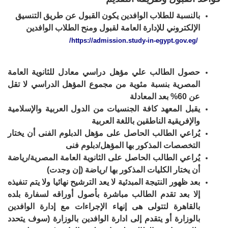
بالنسبة للطلاب الوافدين يكون القبول عن طريق التنسيق
الإلكتروني للإدارة العامة لقبول ومنح الطلاب الوافدين
/
https://admission.study-in-egypt.gov.eg/
حصول الطالب علي مؤهل دراسي معادل للثانوية العامة
المصرية بنسبة مئوية من مجموع المؤهل الدراسي لا تقل
عن 60% بعد المعادلة
يقبل المعهد كافة الجنسيات من الدول العربية والإسلامية
والإفريقية الناطقين باللغة العربية
يُراعي الطالب الحاصل على مؤهل الدبلوم الفنى أن يختار
التخصصات المذكور بها المؤهل/دبلوم فنى
يُراعي الطالب الحاصل على الثانوية العامة المصرية/رياضة
أن يختار الكليات المذكور بها /رياضة (إن وجدت)
بعد ظهور النتيجة المبدئية لا يعد الترشيح نهائيا ولا يتم تنفيذه
إلا بعد تقدم الطالب مباشرة بأصول أوراقه لسفارة بلده
بالقاهرة لتتولى هى إنهاء الإجراءات مع إدارة الوافدين
بالوزارة أو يتقدم إلى ادارة الوافدين بالوزارة (سوف يتحدد