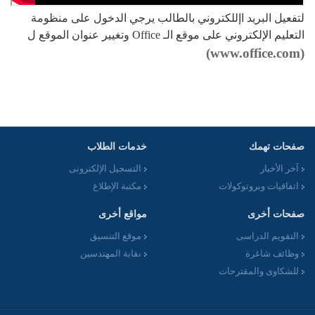
لتفعيل البريد اإللكتروني بالطالب يرجي الدخول على منظومة
التعليم الإلكتروني على موقع الـ Office وتغيير عنوان الموقع ل
(www.office.com)
صفحات تهمك
خدمات الطلاب
آخر الأخبار
التسجيل الإلكترونى
اتفاقيات وبروتوكولات
مكتبة الإطلاع
صفحات أخرى
مواقع أخرى
التقويم الدراسى
موقع التنسيق
وظائف شاغرة
نقابة المهندسين
للشكاوى والمقترحات