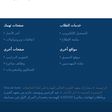
خدمات الطلاب
صفحات تهمك
التسجيل الإلكترونى
آخر الأخبار
مكتبة الإطلاع
اتفاقيات وبروتوكولات
مواقع أخرى
صفحات أخرى
موقع التنسيق
التقويم الدراسى
نقابة المهندسين
وظائف شاغرة
للشكاوى والمقترحات
الرئيسية
مشاركة معهد الجيزة العالي للهندية في لقاء الجامعات
You are here:
المتميزة الصينية
اخر الأخبار
عبد الرحمن ويوسف حازم من معهد الجيزة
للهندسة يحصدان المركز الأول في مسابقة AAFFIAT ويتأهلان لنهائيات ماليزيا