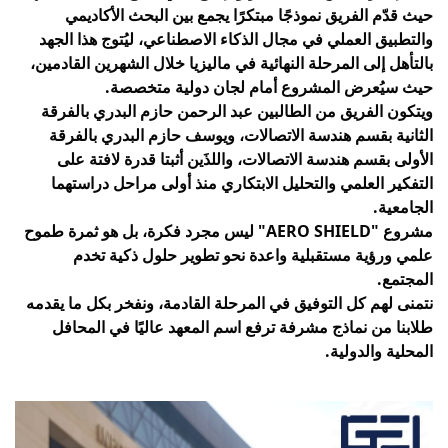
حيث قدّم الفريق نموذجًا مبتكرًا يجمع بين البحث الأكاديمي 
والتطبيق العملي في مجال الذكاء الاصطناعي، ليُتوج هذا الجهد 
بالتأهل إلى المرحلة النهائية في ماليزيا خلال الشهرين القادمين، 
حيث سيُعرض المشروع أمام لجان دولية متخصصة.
ويتكون الفريق من الطالبين عبد الرحمن حازم البدري بالفرقة 
الثانية بقسم هندسة الاتصالات، ويوسف حازم البدري بالفرقة 
الأولى بقسم هندسة الاتصالات، واللذَين أثبتا قدرة لافتة على 
التفكير العلمي والتحليل الابتكاري منذ أولى مراحل دراستهما 
الجامعية.
مشروع "AERO SHIELD" ليس مجرد فكرة، بل هو ثمرة طموح 
علمي ورؤية مستقبلية واعدة نحو تطوير حلول ذكية تخدم 
المجتمع.
نتمنى لهم كل التوفيق في المرحلة القادمة، ونفخر بكل ما يقدمه 
طلابنا من نماذج مشرفة ترفع اسم المعهد عاليًا في المحافل 
المحلية والدولية.